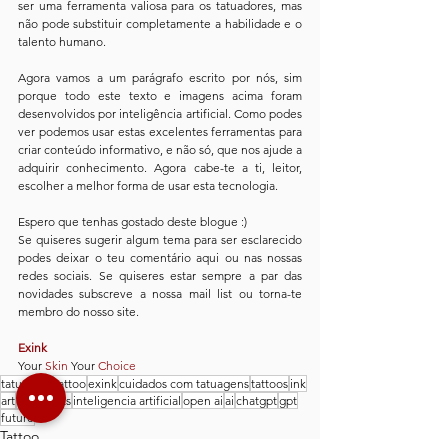
ser uma ferramenta valiosa para os tatuadores, mas 
não pode substituir completamente a habilidade e o 
talento humano.
Agora vamos a um parágrafo escrito por nós, sim 
porque todo este texto e imagens acima foram 
desenvolvidos por inteligência artificial. Como podes 
ver podemos usar estas excelentes ferramentas para 
criar conteúdo informativo, e não só, que nos ajude a 
adquirir conhecimento. Agora cabe-te a ti, leitor, 
escolher a melhor forma de usar esta tecnologia. 
Espero que tenhas gostado deste blogue :) 
Se quiseres sugerir algum tema para ser esclarecido 
podes deixar o teu comentário aqui ou nas nossas 
redes sociais. Se quiseres estar sempre a par das 
novidades subscreve a nossa mail list ou torna-te 
membro do nosso site.
Exink
Your
 Skin 
Your
 Choice
tatuagem
tattoo
exink
cuidados com tatuagens
tattoos
ink
art
arte
artists
inteligencia artificial
open ai
ai
chatgpt
gpt
future
Tattoo