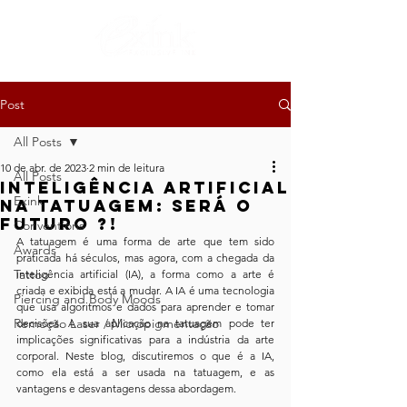
Post
All Posts
10 de abr. de 2023
2 min de leitura
All Posts
Inteligência Artificial
Exink
na Tatuagem: Será o
Futuro ?!
Conventions
A tatuagem é uma forma de arte que tem sido 
Awards
praticada há séculos, mas agora, com a chegada da 
Tattoo
inteligência artificial (IA), a forma como a arte é 
criada e exibida está a mudar. A IA é uma tecnologia 
Piercing and Body Moods
que usa algoritmos e dados para aprender e tomar 
Remoção Laser / Micropigmentação
decisões. A sua aplicação na tatuagem pode ter 
implicações significativas para a indústria da arte 
corporal. Neste blog, discutiremos o que é a IA, 
como ela está a ser usada na tatuagem, e as 
vantagens e desvantagens dessa abordagem.