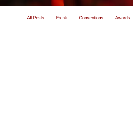
All Posts
Exink
Conventions
Awards
Remoção Laser / Micropigmentação