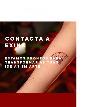
Contacta a
Exink
Estamos prontos para
transformar as tuas
ideias em arte