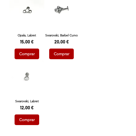
Opala, Labret
Swarovski, Barbel Curvo
Preço
Preço
15,00 €
20,00 €
Comprar
Comprar
Swarovski, Labret
Preço
12,00 €
Comprar