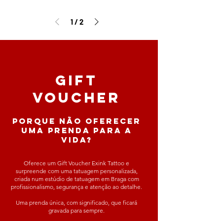
1
/
2
gift
voucher
Porque não oferecer
uma prenda para a
vida?
Oferece um Gift Voucher Exink Tattoo e
surpreende com uma tatuagem personalizada,
criada num estúdio de tatuagem em Braga com
profissionalismo, segurança e atenção ao detalhe.
Uma prenda única, com significado, que ficará
gravada para sempre.