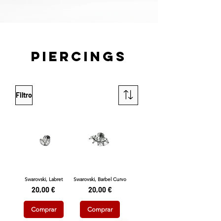
PIERciNGS
Filtro
Swarovski, Labret
Swarovski, Barbel Curvo
Preço
Preço
20,00 €
20,00 €
Comprar
Comprar