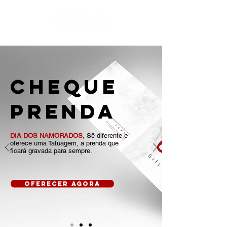
Cheque
Prenda
DIA DOS NAMORADOS
, Sê diferente e
oferece uma Tatuagem,
a prenda que
ficará gravada para sempre.
oferecer agora