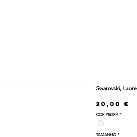
ja Online
Serviços
Sobre Nós
Blog
Swarovski, Labre
P
20,00 €
COR PEDRA
*
TAMANHO
*