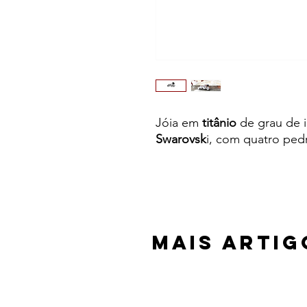
Jóia em
titânio
de grau de 
Swarovsk
i, com quatro ped
Mais Artig