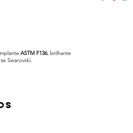
implante
ASTM F136
, brilhante
ras Swarovski.
os