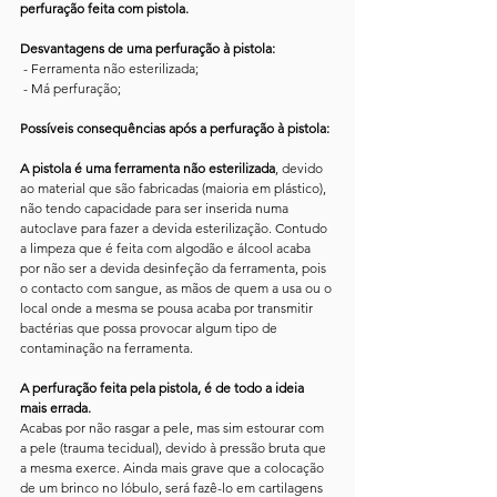
perfuração feita com pistola.
Desvantagens de uma perfuração à pistola:
 - Ferramenta não esterilizada;
 - Má perfuração;
Possíveis consequências após a perfuração à pistola:
A pistola é uma ferramenta não esterilizada
, devido 
ao material que são fabricadas (maioria em plástico), 
não tendo capacidade para ser inserida numa 
autoclave para fazer a devida esterilização. Contudo 
a limpeza que é feita com algodão e álcool acaba 
por não ser a devida desinfeção da ferramenta, pois 
o contacto com sangue, as mãos de quem a usa ou o 
local onde a mesma se pousa acaba por transmitir 
bactérias que possa provocar algum tipo de 
contaminação na ferramenta.
A perfuração feita pela pistola, é de todo a ideia 
mais errada.
Acabas por não rasgar a pele, mas sim estourar com 
a pele (trauma tecidual), devido à pressão bruta que 
a mesma exerce. Ainda mais grave que a colocação 
de um brinco no lóbulo, será fazê-lo em cartilagens 