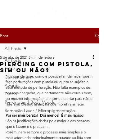
Post
All Posts
5 de abr. de 2021
3 min de leitura
All Posts
Piercing com Pistola,
Exink
Sim ou Não?
Nos dias de hoje, como é possível ainda haver quem 
Conventions
faça perfurações com pistola ou quem se sujeite a 
Awards
esse método de perfuração. Não falta exemplos de 
pessoas chegadas, que certamente não correu bem, 
Tattoo
ou mesmo informação na internet, alertar para não o 
Piercing and Body Moods
fazerem. Mesmo assim, há quem prefira arriscar.
Remoção Laser / Micropigmentação
Por ser mais barato!  Dói menos!  É mais rápido!
São as justificações dadas pela maioria das pessoas 
que o fazem e o praticam.
Porém, nem sempre o processo mais simples é o 
mais adequado, principalmente quando se lida com 