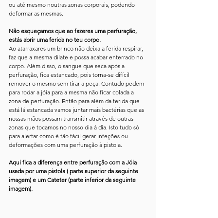
ou até mesmo noutras zonas corporais, podendo 
deformar as mesmas. 
Não esqueçamos que ao fazeres uma perfuração, 
estás abrir uma ferida no teu corpo.
Ao atarraxares um brinco não deixa a ferida respirar, 
faz que a mesma dilate e possa acabar enterrado no 
corpo. Além disso, o sangue que seca após a 
perfuração, fica estancado, pois torna-se difícil 
remover o mesmo sem tirar a peça. Contudo pedem 
para rodar a jóia para a mesma não ficar colada a 
zona de perfuração. Então para além da ferida que 
está lá estancada vamos juntar mais bactérias que as 
nossas mãos possam transmitir através de outras 
zonas que tocamos no nosso dia à dia. Isto tudo só 
para alertar como é tão fácil gerar infeções ou 
deformações com uma perfuração à pistola.
Aqui fica a diferença entre perfuração com a Jóia 
usada por uma pistola ( parte superior da seguinte 
imagem) e um Cateter (parte inferior da seguinte 
imagem).