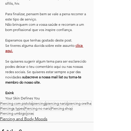
sífilis, hiv.
Para finalizar, pensem bem se vale a pena recorrer a 
este tipo de serviço. 
Não brinquem com a vossa saúde e recorram a um 
bom profissional que vos inspire confiança.
Esperamos que tenhas gostado deste post. 
Se tiveres alguma duvida sobre este assunto 
clica 
aqui.
Se quiseres sugerir algum tema para ser esclarecido 
podes deixar o teu comentário aqui ou nas nossas 
redes sociais. Se quiseres estar sempre a par das 
novidades 
subscreve a nossa mail list ou torna-te 
membro do nosso site.
Exink
Your Skin Defines You
Piercing com pistola
piercing
piercing nariz
piercing orelha
Piercings types
Piercing no nariz
Piercing shop
Piercing umbigo
joias
Piercing and Body Moods