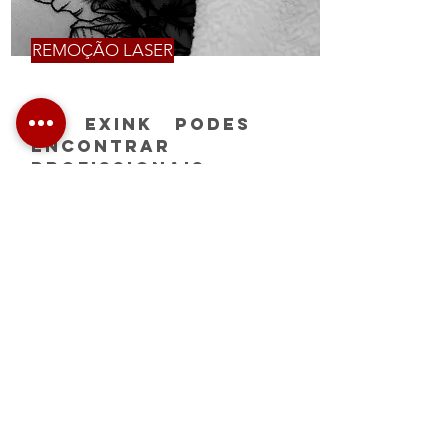
REMOÇÃO LASER
Na Exink podes
encontrar
profissionais
experientes na
área de Remoção
/
Despigmentação
Laser . Queres
remover aquela
tatuagem que
não gostas ou
tornar possível
uma cover up?