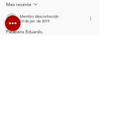
tatuador
Dia dos
Mais recente
certo (e
Namorad
evitar erros
a prova
Membro desconhecido
13 de jan. de 2019
permanentes)
máxima 
Parabens Eduardo. 
amor (o
coragem
Curtir
ASSINa PARA
RECEBER NOVIDADES
ASSINE JÁ