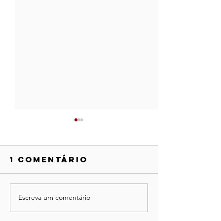
1 comentário
Escreva um comentário
Como
Oferece
escolher o
tatuage