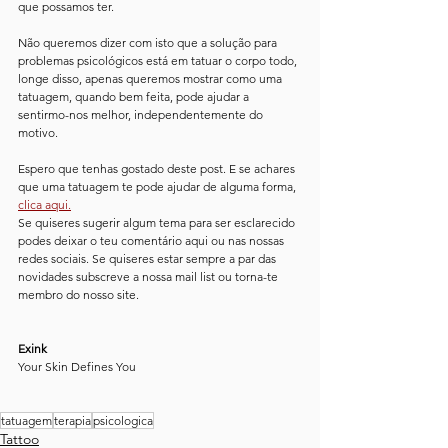
que possamos ter. 
Não queremos dizer com isto que a solução para 
problemas psicológicos está em tatuar o corpo todo, 
longe disso, apenas queremos mostrar como uma 
tatuagem, quando bem feita, pode ajudar a 
sentirmo-nos melhor, independentemente do 
motivo.
Espero que tenhas gostado deste post. E se achares 
que uma tatuagem te pode ajudar de alguma forma, 
clica aqui.
Se quiseres sugerir algum tema para ser esclarecido 
podes deixar o teu comentário aqui ou nas nossas 
redes sociais. Se quiseres estar sempre a par das 
novidades subscreve a nossa mail list ou torna-te 
membro do nosso site.
Exink
Your Skin Defines You
tatuagem
terapia
psicologica
Tattoo