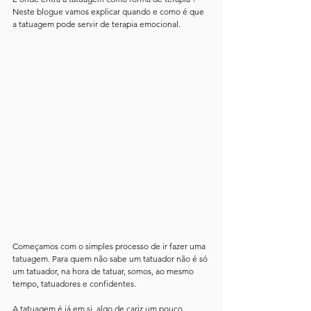
Neste blogue vamos explicar quando e como é que 
a tatuagem pode servir de terapia emocional.
Começamos com o simples processo de ir fazer uma 
tatuagem. Para quem não sabe um tatuador não é só 
um tatuador, na hora de tatuar, somos, ao mesmo 
tempo, tatuadores e confidentes.
A tatuagem é já em si, algo de cariz um pouco 