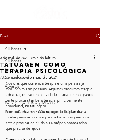
Post
All Posts
3 de mai. de 2021
3 min de leitura
All Posts
Tatuagem como
Exink
Terapia Psicológica
Atualizado:
6 de mai. de 2021
Conventions
Nos dias que correm, a terapia é uma palavra já 
Awards
familiar a muitas pessoas. Algumas procuram terapia 
Tattoo
em viajar, outras em actividades físicas e uma grande 
parte procura também terapia, principalmente 
Piercing and Body Moods
emocional, na tatuagem.
Remoção Laser / Micropigmentação
Pois, cada vez mais esta necessidade é familiar a 
muitas pessoas, ou porque conhecem alguém que 
está a precisar de ajuda ou a própria pessoa sabe 
que precisa de ajuda. 
E onde entra a tatuagem como forma de terapia ?