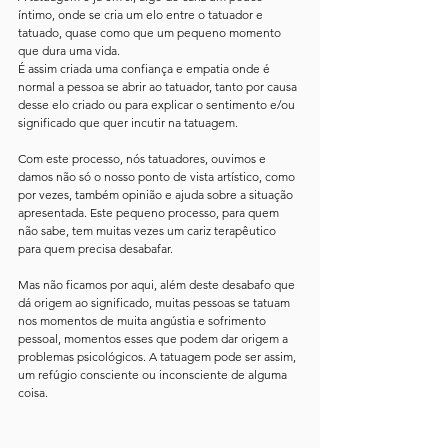
íntimo, onde se cria um elo entre o tatuador e 
tatuado, quase como que um pequeno momento 
que dura uma vida.
É assim criada uma confiança e empatia onde é 
normal a pessoa se abrir ao tatuador, tanto por causa 
desse elo criado ou para explicar o sentimento e/ou 
significado que quer incutir na tatuagem.
Com este processo, nós tatuadores, ouvimos e 
damos não só o nosso ponto de vista artístico, como 
por vezes, também opinião e ajuda sobre a situação 
apresentada. Este pequeno processo, para quem 
não sabe, tem muitas vezes um cariz terapêutico 
para quem precisa desabafar.
Mas não ficamos por aqui, além deste desabafo que 
dá origem ao significado, muitas pessoas se tatuam 
nos momentos de muita angústia e sofrimento 
pessoal, momentos esses que podem dar origem a 
problemas psicológicos. A tatuagem pode ser assim, 
um refúgio consciente ou inconsciente de alguma 
coisa. 