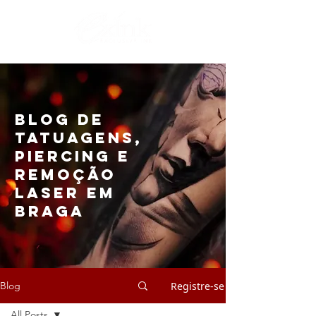
Blog de
Tatuagens,
Piercing e
Remoção
Laser em
Braga
Registre-se
Blog
All Posts