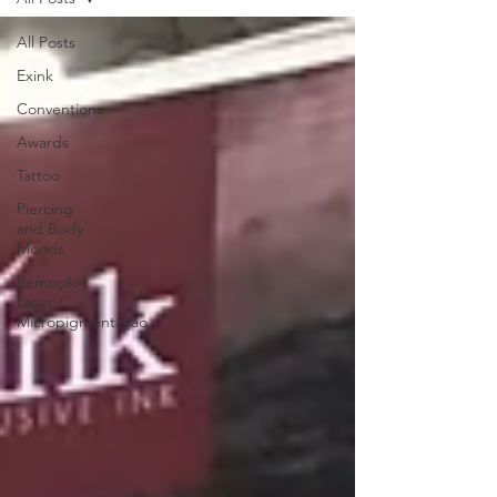
All Posts
Exink
Conventions
Awards
Tattoo
Piercing
and Body
Moods
Remoção
Laser /
Micropigmentação