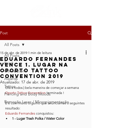
Post
All Posts
15 de abr. de 2019
1 min de leitura
All Posts
Eduardo Fernandes
Exink
vence 1. Lugar na
Oporto Tattoo
Conventions
Convention 2019
Awards
Atualizado:
17 de abr. de 2019
Tattoo
Olá a todos:) bela maneira de começar a semana 
Oporto Tattoo Convention
 terminada !
Piercing and Body Moods
Remoção Laser / Micropigmentação
E é com muito orgulho que anunciamos o seguintes 
resultado:
Eduardo Fernandes
 conquistou:
1 - Lugar Trash Polka / Water Color