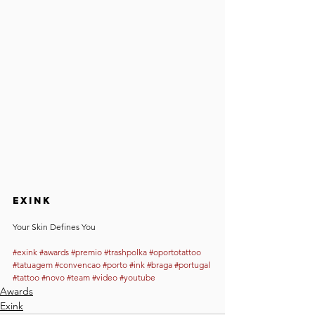
Exink
Your Skin Defines You
#exink
#awards
#premio
#trashpolka
#oportotattoo
#tatuagem
#convencao
#porto
#ink
#braga
#portugal
#tattoo
#novo
#team
#video
#youtube
Awards
Exink