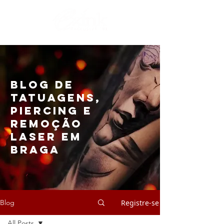
Blog de
Tatuagens,
Piercing e
Remoção
Laser em
Braga
Registre-se
Blog
All Posts