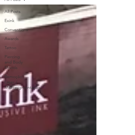
All Posts
Exink
Conventions
Awards
Tattoo
Piercing
and Body
Moods
Remoção
Laser /
Micropigmentação