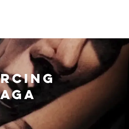
Contactos
ercing
raga