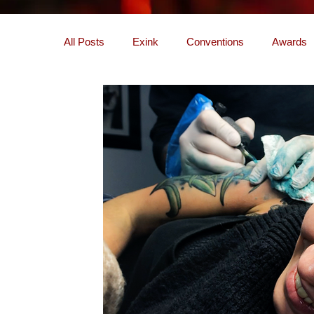
All Posts
Exink
Conventions
Awards
Remoção Laser / Micropigmentação