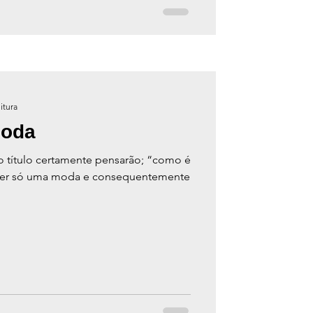
itura
Moda
o título certamente pensarão; “como é
ser só uma moda e consequentemente