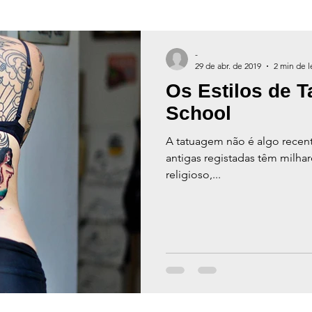
-
29 de abr. de 2019
2 min de l
Os Estilos de T
School
A tatuagem não é algo recent
antigas registadas têm milha
religioso,...