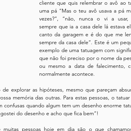
cliente que quis relembrar o avô ao ta
uma pá “Mas o teu avô usava a pá mu
vezes?”, “não, nunca o vi a usar, 
sempre que ia a casa dele lá estava el
canto da garagem e é do que me lem
sempre da casa dele”. Este é um peq
exemplo de uma tatuagem com signifi
que não foi preciso por o nome da pes
ou mesmo a data de falecimento, c
normalmente acontece. 
e explorar as hipóteses, mesmo que pareçam absurd
 vossa memória das outras. Para estas pessoas, o tatuar
icam confusas quando algum tem um desenho enorme tat
 “gostei do desenho e acho que fica bem”!
 e muitas pessoas hoje em dia são o que chamamos