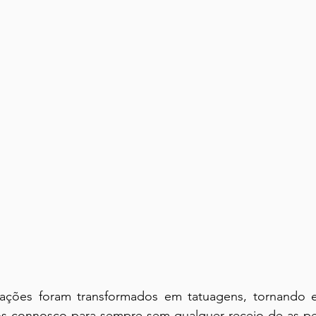
ações foram transformados em tatuagens, tornando e
 connosco para sempre sem qualquer receio de as pe