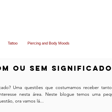
ja Online
Serviços
Sobre Nós
Blog
Tattoo
Piercing and Body Moods
m ou sem Significad
cado? Uma questões que costumamos receber tanto 
nteresse nesta área. Neste blogue temos uma pequ
estão, ora vamos lá...