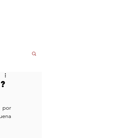
Contactos
o?
por 
ena 