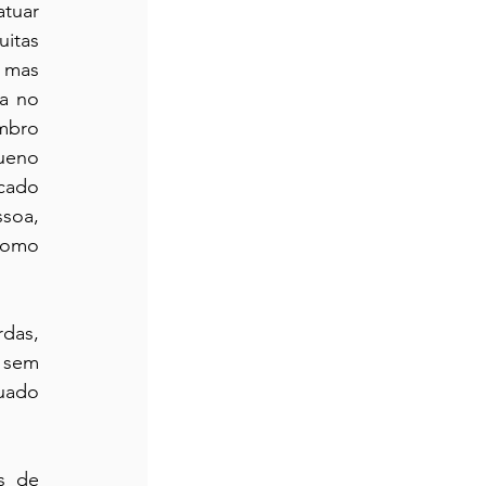
tuar 
itas 
mas 
a no 
bro 
ueno 
cado 
soa, 
omo 
as, 
 sem 
uado 
 de 