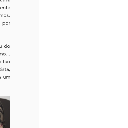
ente 
mos. 
 por 
 que está no museu do 
o... 
 tão 
sta, 
 um 