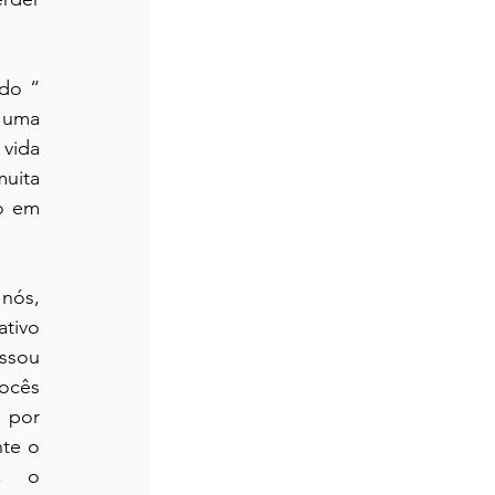
do “ 
 uma 
vida 
uita 
o em 
ós, 
tivo 
ssou 
ocês 
 por 
te o 
, o 