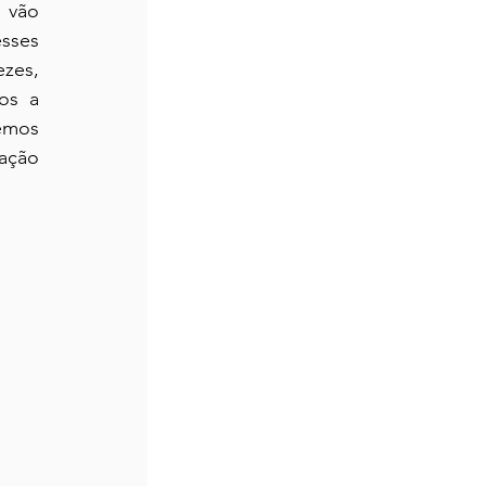
 vão 
sses 
zes, 
s a 
emos 
ação 