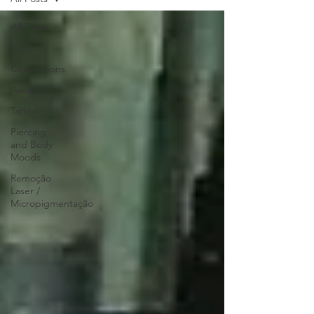
All Posts
Exink
Conventions
Awards
Tattoo
Piercing
and Body
Moods
Remoção
Laser /
Micropigmentação