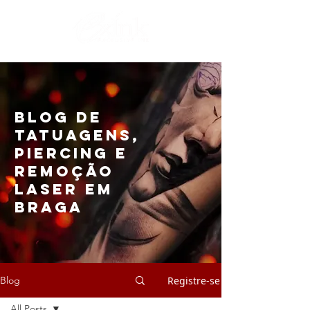
Blog de
Tatuagens,
Piercing e
Remoção
Laser em
Braga
Registre-se
Blog
All Posts