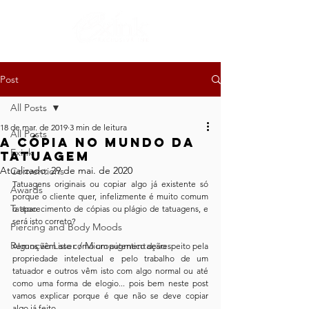
Post
All Posts
18 de mar. de 2019
3 min de leitura
All Posts
A cópia no Mundo da
Exink
Tatuagem
Atualizado:
29 de mai. de 2020
Conventions
Tatuagens originais ou copiar algo já existente só 
Awards
porque o cliente quer, infelizmente é muito comum 
Tattoo
o aparecimento de cópias ou plágio de tatuagens, e 
será isto correto?
Piercing and Body Moods
Remoção Laser / Micropigmentação
Alguns vêm isto como um autentico desrespeito pela 
propriedade intelectual e pelo trabalho de um 
tatuador e outros vêm isto com algo normal ou até 
como uma forma de elogio... pois bem neste post 
vamos explicar porque é que não se deve copiar 
algo já feito.