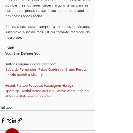
dúvidas , se quiseres sugerir algum tema para ser 
esclarecido podes deixar o teu comentário aqui ou 
nas nossas redes sócias.
Se quiseres estar sempre a par das novidades 
subscreve a nossa mail list ou torna-te membro do 
nosso site.
Exink
Your Skin Defines You 
Tattoos originais deste post por: 
Eduardo Fernandes
, 
Fabio Guerreiro
, 
Bruno Perdiz
, 
Rockin Rabbit
 e 
KickFlip
#exink
#tattoo
#copycat
#tatuagens
#braga
#portugal
#exinktattoo
#art
#ink
#novo
#seguir
#blog
#blogue
#tatuagenscopiadas
Tattoo