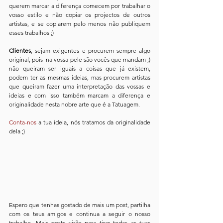
querem marcar a diferença comecem por trabalhar o 
vosso estilo e não copiar os projectos de outros 
artistas, e se copiarem pelo menos não publiquem 
esses trabalhos ;)
Clientes
, sejam exigentes e procurem sempre algo 
original, pois  na vossa pele são vocês que mandam ;) 
não queiram ser iguais a coisas que já existem, 
podem ter as mesmas ideias, mas procurem artistas 
que queiram fazer uma interpretação das vossas e 
ideias e com isso também marcam a diferença e 
originalidade nesta nobre arte que é a Tatuagem. 
Conta-nos
 a tua ideia, nós tratamos da originalidade 
dela ;)
Espero que tenhas gostado de mais um post, partilha 
com os teus amigos e continua a seguir o nosso 
trabalho. Mais posts virão para tirar todas as tuas 