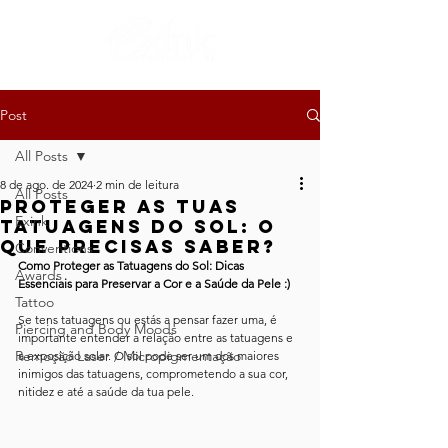
Post
All Posts
8 de ago. de 2024
2 min de leitura
All Posts
Proteger as tuas
Exink
Tatuagens do Sol: O
Que Precisas Saber?
Conventions
Como Proteger as Tatuagens do Sol: Dicas 
Awards
Essenciais para Preservar a Cor e a Saúde da Pele :)
Tattoo
Se tens tatuagens ou estás a pensar fazer uma, é 
Piercing and Body Moods
importante entender a relação entre as tatuagens e 
Remoção Laser / Micropigmentação
a exposição solar. O sol pode ser um dos maiores 
inimigos das tatuagens, comprometendo a sua cor, 
nitidez e até a saúde da tua pele.