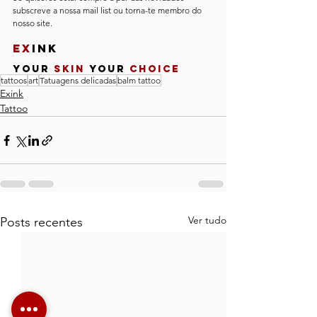
subscreve a nossa mail list ou torna-te membro do 
nosso site.   
Ex
ink 
Your 
Skin
 Your 
Choice
tattoos
art
Tatuagens delicadas
balm tattoo
Exink
Tattoo
Ver tudo
Posts recentes