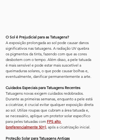
O Sol é Prejudicial para as Tatuagens?
A exposição prolongada ao sol pode causar danos 
significativos nas tatuagens. A radiação UV quebra 
os pigmentos da tinta, fazendo com que as cores 
desbotem com o tempo. Além disso, a pele tatuada 
é mais sensível e pode estar mais suscetível a 
queimaduras solares, o que pode causar bolhas e, 
eventualmente, danificar permanentemente a arte.
Cuidados Especiais para Tatuagens Recentes
Tatuagens novas exigem cuidados redobrados. 
Durante as primeiras semanas, enquanto a pele está 
a cicatrizar, é crucial evitar qualquer exposição direta 
ao sol. Utilize roupas que cubram a área tatuada e, 
se necessário, aplique um protetor solar específico 
para peles tatuadas com 
FPS alto 
(preferencialmente 50+)
, após a cicatrização inicial.
Proteção Solar para Tatuagens Antigas