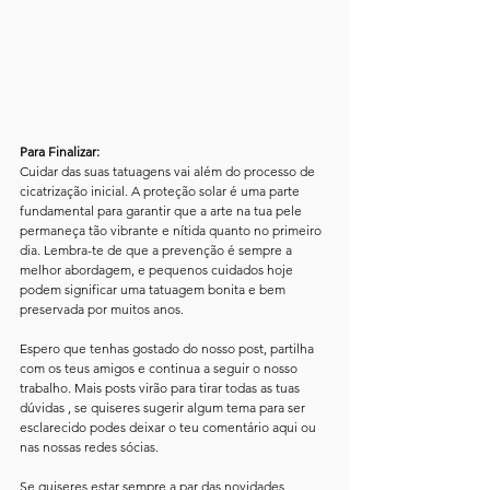
Para Finalizar:
Cuidar das suas tatuagens vai além do processo de 
cicatrização inicial. A proteção solar é uma parte 
fundamental para garantir que a arte na tua pele 
permaneça tão vibrante e nítida quanto no primeiro 
dia. Lembra-te de que a prevenção é sempre a 
melhor abordagem, e pequenos cuidados hoje 
podem significar uma tatuagem bonita e bem 
preservada por muitos anos.
Espero que tenhas gostado do nosso post, partilha 
com os teus amigos e continua a seguir o nosso 
trabalho. Mais posts virão para tirar todas as tuas 
dúvidas , se quiseres sugerir algum tema para ser 
esclarecido podes deixar o teu comentário aqui ou 
nas nossas redes sócias.   
Se quiseres estar sempre a par das novidades 