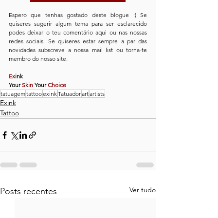
Espero que tenhas gostado deste blogue :) Se 
quiseres sugerir algum tema para ser esclarecido 
podes deixar o teu comentário aqui ou nas nossas 
redes sociais. Se quiseres estar sempre a par das 
novidades subscreve a nossa mail list ou torna-te 
membro do nosso site.
Ex
ink
Your 
Skin
 Your 
Choice
tatuagem
tattoo
exink
Tatuador
art
artists
Exink
Tattoo
Ver tudo
Posts recentes