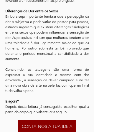
levando a um desconforto mais prolongado.
Diferenças de Dor entre os Sexos
Embora seja importante lembrar que a percepção da 
dor é subjetiva e pode variar de pessoa para pessoa, 
estudos sugerem que existem diferenças fisiológicas 
entre os sexos que podem influenciar a sensação de 
dor. As pesquisas indicam que mulheres tendem a ter 
uma tolerância à dor ligeiramente maior do que os 
homens.  Por outro lado, está também provado que 
durante o período menstrual a sensibilidade à dor 
aumenta. 
Concluindo, as tatuagens são uma forma de 
expressar a tua identidade e mesmo com dor 
envolvida , a sensação de dever cumprido e de ter 
uma nova obra de arte na pele faz com que no final 
tudo valha a pena. 
E agora?
Depois desta leitura já conseguiste escolher qual a 
parte do corpo que vais tatuar a seguir?
CONTA-NOS A TUA IDEIA