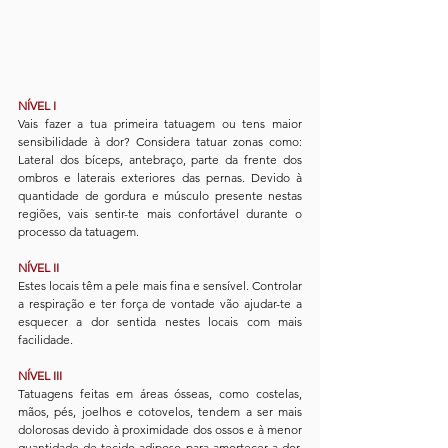
NÍVEL I  
Vais fazer a tua primeira tatuagem ou tens maior 
sensibilidade à dor? Considera tatuar zonas como: 
Lateral dos bíceps, antebraço, parte da frente dos 
ombros e laterais exteriores das pernas. Devido à 
quantidade de gordura e músculo presente nestas 
regiões, vais sentir-te mais confortável durante o 
processo da tatuagem.
NÍVEL II 
Estes locais têm a pele mais fina e sensível. Controlar 
a respiração e ter força de vontade vão ajudar-te a 
esquecer a dor sentida nestes locais com mais 
facilidade.
NÍVEL III
Tatuagens feitas em áreas ósseas, como costelas, 
mãos, pés, joelhos e cotovelos, tendem a ser mais 
dolorosas devido à proximidade dos ossos e à menor 
quantidade de tecido adiposo para amortecer a dor. 