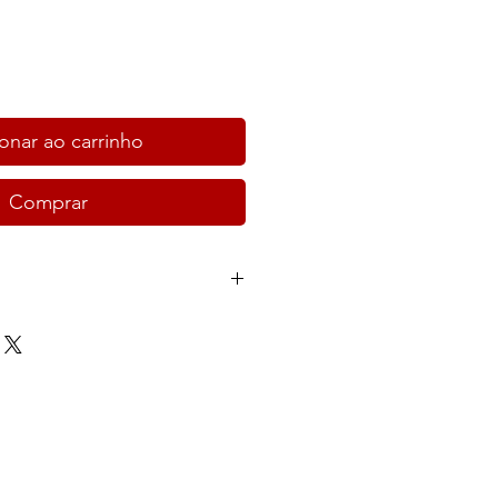
onar ao carrinho
Comprar
go