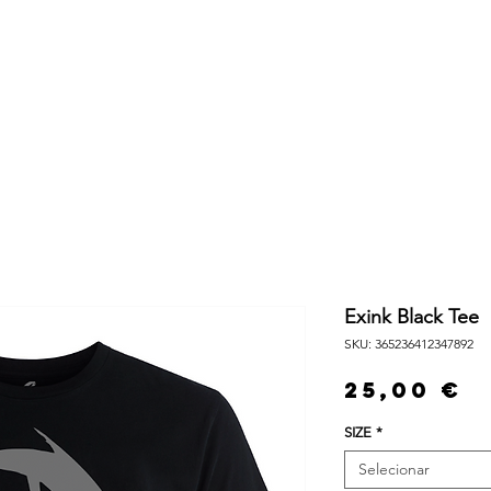
ja Online
Serviços
Sobre Nós
Blog
Exink Black Tee
SKU: 365236412347892
P
25,00 €
SIZE
*
Selecionar