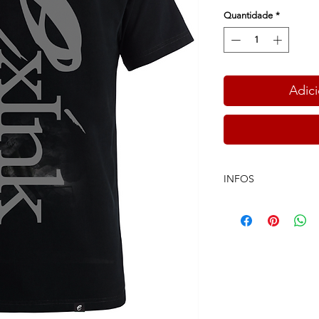
Quantidade
*
Adici
INFOS
White Shirt Exink Lo
100% Algodon
Quality Print